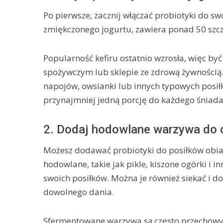
Po pierwsze, zacznij włączać probiotyki do sw
zmiękczonego jogurtu, zawiera ponad 50 szcz
Popularność kefiru ostatnio wzrosła, więc być
spożywczym lub sklepie ze zdrową żywnością
napojów, owsianki lub innych typowych posił
przynajmniej jedną porcję do każdego śniada
2. Dodaj hodowlane warzywa do ob
Możesz dodawać probiotyki do posiłków obia
hodowlane, takie jak pikle, kiszone ogórki i
swoich posiłków. Można je również siekać i 
dowolnego dania.
Sfermentowane warzywa są często przechowy