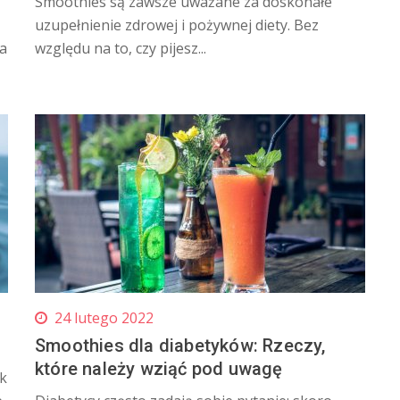
Smoothies są zawsze uważane za doskonałe
uzupełnienie zdrowej i pożywnej diety. Bez
ja
względu na to, czy pijesz...
24 lutego 2022
Smoothies dla diabetyków: Rzeczy,
które należy wziąć pod uwagę
ak