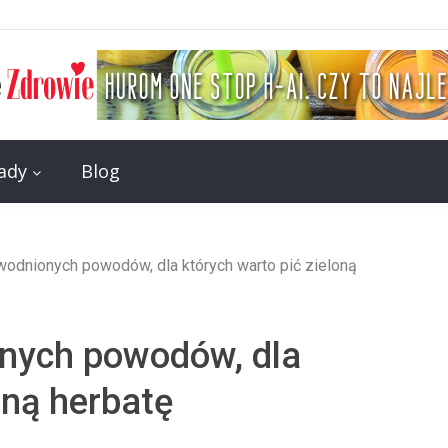
rady
Blog
odnionych powodów, dla których warto pić zieloną
nych powodów, dla
oną herbatę