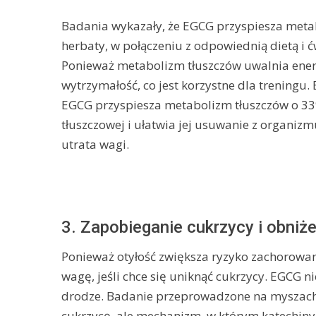
Badania wykazały, że EGCG przyspiesza metabo
herbaty, w połączeniu z odpowiednią dietą i ć
Ponieważ metabolizm tłuszczów uwalnia energ
wytrzymałość, co jest korzystne dla trening
EGCG przyspiesza metabolizm tłuszczów o 33%
tłuszczowej i ułatwia jej usuwanie z organi
utrata wagi.
3. Zapobieganie cukrzycy i obniż
Ponieważ otyłość zwiększa ryzyko zachorowa
wagę, jeśli chce się uniknąć cukrzycy. EGCG n
drodze. Badanie przeprowadzone na myszach 
cukrzycę, ale mechanizm, w którym katechiny 