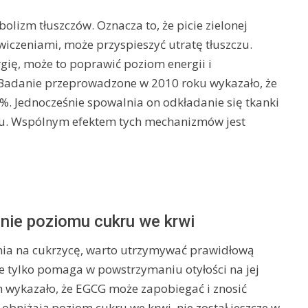
lizm tłuszczów. Oznacza to, że picie zielonej
wiczeniami, może przyspieszyć utratę tłuszczu.
ię, może to poprawić poziom energii i
u. Badanie przeprowadzone w 2010 roku wykazało, że
. Jednocześnie spowalnia on odkładanie się tkanki
zmu. Wspólnym efektem tych mechanizmów jest
enie poziomu cukru we krwi
nia na cukrzycę, warto utrzymywać prawidłową
ie tylko pomaga w powstrzymaniu otyłości na jej
wykazało, że EGCG może zapobiegać i znosić
obniżają poziom cukru we krwi, nie został jeszcze w