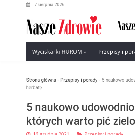
7 sierpnia 2026
Wyciskarki HUROM
Przepisy i po
Strona główna
-
Przepisy i porady
-
5 naukowo udow
herbatę
5 naukowo udowodnio
których warto pić ziel
16 grudnia 2021
Przepisy i porady