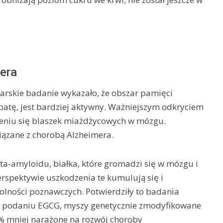
mera
carskie badanie wykazało, że obszar pamięci
rbatę, jest bardziej aktywny. Ważniejszym odkryciem
zeniu się blaszek miażdżycowych w mózgu.
iązane z chorobą Alzheimera.
ta-amyloidu, białka, które gromadzi się w mózgu i
rspektywie uszkodzenia te kumulują się i
olności poznawczych. Potwierdziły to badania
 podaniu EGCG, myszy genetycznie zmodyfikowane
4% mniej narażone na rozwój choroby