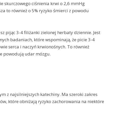
enie skurczowego ciśnienia krwi o 2,6 mmHg
za to również o 5% ryzyko śmierci z powodu
pijąc 3-4 filiżanki zielonej herbaty dziennie. Jest
mych badaniach, które wspominają, że picie 3-4
owie serca i naczyń krwionośnych. To również
óre powodują udar mózgu.
ym z najsilniejszych katechiny. Ma szeroki zakres
ów, które obniżają ryzyko zachorowania na niektóre