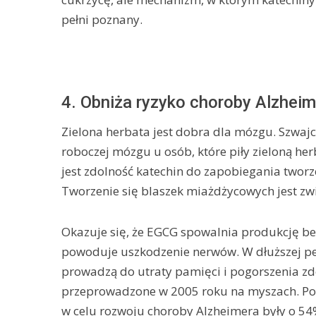
pełni poznany.
4. Obniża ryzyko choroby Alzhei
Zielona herbata jest dobra dla mózgu. Szwaj
roboczej mózgu u osób, które piły zieloną he
jest zdolność katechin do zapobiegania twor
Tworzenie się blaszek miażdżycowych jest zw
Okazuje się, że EGCG spowalnia produkcję be
powoduje uszkodzenie nerwów. W dłuższej pe
prowadzą do utraty pamięci i pogorszenia zd
przeprowadzone w 2005 roku na myszach. Po
w celu rozwoju choroby Alzheimera były o 5