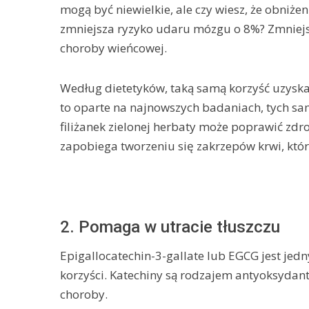
mogą być niewielkie, ale czy wiesz, że obniż
zmniejsza ryzyko udaru mózgu o 8%? Zmniejs
choroby wieńcowej.
Według dietetyków, taką samą korzyść uzyskasz 
to oparte na najnowszych badaniach, tych sa
filiżanek zielonej herbaty może poprawić zdr
zapobiega tworzeniu się zakrzepów krwi, kt
2. Pomaga w utracie tłuszczu
Epigallocatechin-3-gallate lub EGCG jest jedn
korzyści. Katechiny są rodzajem antyoksydant
choroby.